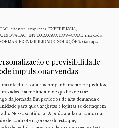
ÇÃO
,
clientes
,
empresas
,
EXPERIÊNCIA
,
A
,
INOVAÇÃO
,
INTEGRAÇÃO
,
LOW-CODE
,
mercado
,
FORMAS
,
PREVISIBILIDADE
,
SOLUÇÕES
,
startups
,
rsonalização e previsibilidade
pode impulsionar vendas
ontrole do estoque, acompanhamento de pedidos,
omizadas e atendimento de qualidade traz
ongo da jornada Em períodos de alta demanda e
unidade para que varejistas e lojistas se destaquem
ado. Nesse sentido, a IA pode ajudar a contornar
de de controle rigoroso do estoque,
do de pedidos, ativação de promoções e ofertas