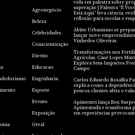
vida em palestra sobre pro
superação | Palestra “É Voc
Agronegócio
Está Aqui” leva ciência, evo
reflexão para escolas e em
Beleza
Abitte Urbanismo se prepa
Celebridades
lançar novo empreendime
Vinhedos Oliveiras
Conscientização
Transformações nos Fertili
Direito
Agrícolas: Cauê Lopes Mart
Explora Seus Impactos Posi
ia
Educacao
Campo
ndedorismo
Engenharia
Carlos Eduardo Rosalba Pa
explica como a dependênci
nimento
Esporte
poucos clientes afeta o valu
Evento
Apimentei lança Box Surpr
Apimentada e transforma p
Exposição
em experiências provocant
omia
Geral