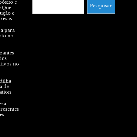
pósito e
Pesquisar
ê Que
lução e
presas
ra para
nto no
zantes
ins
tivos no
dilha
a de
ation
esa
resentes
es