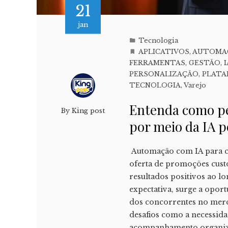
21
jan
Tecnologia
APLICATIVOS
,
AUTOMA
FERRAMENTAS
,
GESTÃO
,
I
PERSONALIZAÇÃO
,
PLATA
TECNOLOGIA
,
Varejo
Entenda como pe
By
King post
por meio da IA 
Automação com IA para c
oferta de promoções cust
resultados positivos ao l
expectativa, surge a oport
dos concorrentes no merc
desafios como a necessida
acompanhamento organiza