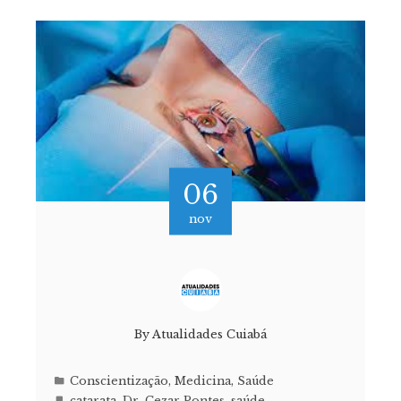
06
nov
By
Atualidades Cuiabá
Conscientização
,
Medicina
,
Saúde
catarata
,
Dr. Cezar Pontes
,
saúde