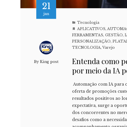
21
jan
Tecnologia
APLICATIVOS
,
AUTOMA
FERRAMENTAS
,
GESTÃO
,
I
PERSONALIZAÇÃO
,
PLATA
TECNOLOGIA
,
Varejo
Entenda como pe
By
King post
por meio da IA 
Automação com IA para c
oferta de promoções cust
resultados positivos ao l
expectativa, surge a oport
dos concorrentes no merc
desafios como a necessida
acompanhamento organiza