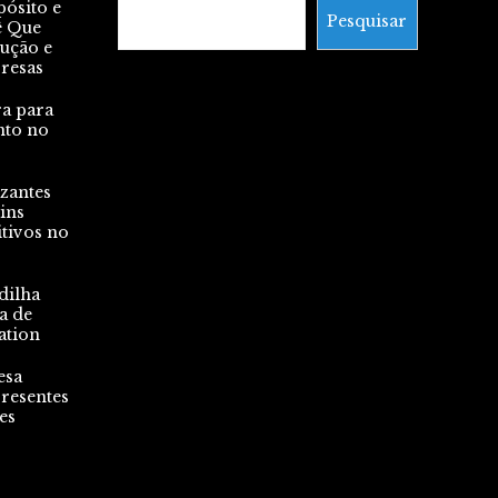
pósito e
Pesquisar
ê Que
lução e
presas
ra para
nto no
zantes
ins
tivos no
dilha
a de
ation
esa
resentes
es