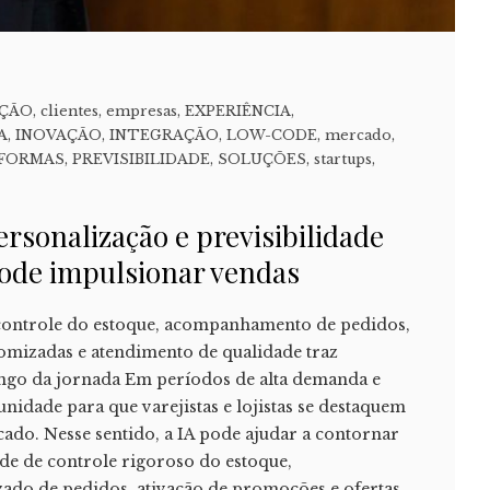
ÇÃO
,
clientes
,
empresas
,
EXPERIÊNCIA
,
A
,
INOVAÇÃO
,
INTEGRAÇÃO
,
LOW-CODE
,
mercado
,
FORMAS
,
PREVISIBILIDADE
,
SOLUÇÕES
,
startups
,
rsonalização e previsibilidade
pode impulsionar vendas
ontrole do estoque, acompanhamento de pedidos,
omizadas e atendimento de qualidade traz
ongo da jornada Em períodos de alta demanda e
unidade para que varejistas e lojistas se destaquem
ado. Nesse sentido, a IA pode ajudar a contornar
de de controle rigoroso do estoque,
do de pedidos, ativação de promoções e ofertas