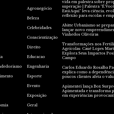
vida em palestra sobre pro
superação | Palestra “É Voc
Agronegócio
Está Aqui” leva ciência, evo
reflexão para escolas e em
Beleza
Abitte Urbanismo se prepa
Celebridades
lançar novo empreendime
Vinhedos Oliveiras
Conscientização
Transformações nos Fertili
Direito
Agrícolas: Cauê Lopes Mart
Explora Seus Impactos Posi
ia
Educacao
Campo
ndedorismo
Engenharia
Carlos Eduardo Rosalba Pa
explica como a dependênci
nimento
Esporte
poucos clientes afeta o valu
Evento
Apimentei lança Box Surpr
Apimentada e transforma p
Exposição
em experiências provocant
omia
Geral