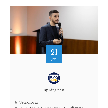
21
jan
By
King post
Tecnologia
APLICATIVOS
,
AUTOMAÇÃO
,
clientes
,