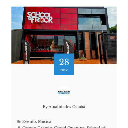
28
nov
By
Atualidades Cuiabá
Evento
,
Música
Campo Grande
,
Grand Opening
,
School of