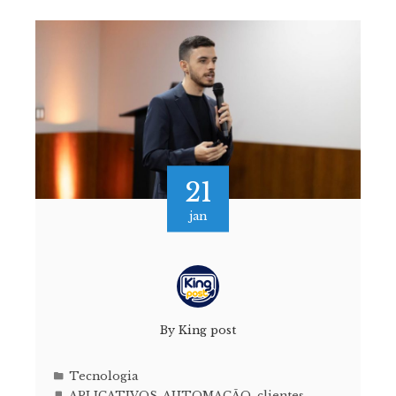
21
jan
By
King post
Tecnologia
APLICATIVOS
,
AUTOMAÇÃO
,
clientes
,