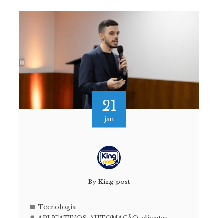
21
jan
By
King post
Tecnologia
APLICATIVOS
,
AUTOMAÇÃO
,
clientes
,