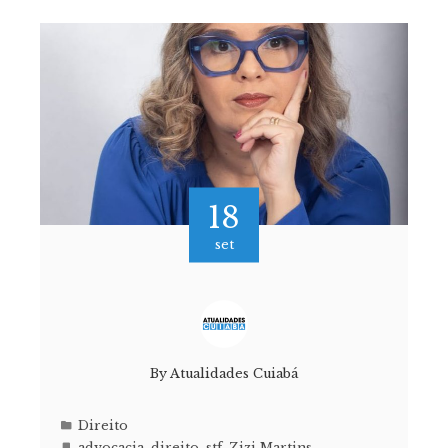
18
set
By
Atualidades Cuiabá
Direito
advocacia
,
direito
,
stf
,
Zizi Martins