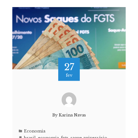
27
fev
By
Karina Navas
Economia
brasil
,
economia
,
fgts
,
saque aniversário