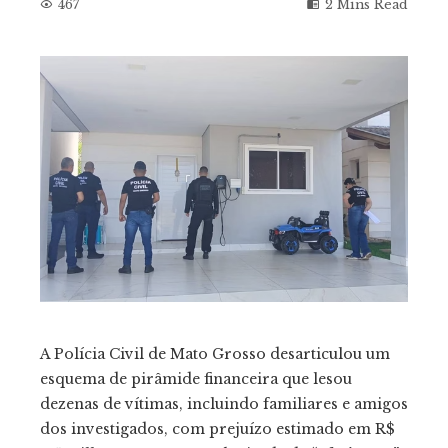
467
2 Mins Read
ebook
tter
kedIn
erest
mbleupon
A Polícia Civil de Mato Grosso desarticulou um
il
esquema de pirâmide financeira que lesou
dezenas de vítimas, incluindo familiares e amigos
dos investigados, com prejuízo estimado em R$