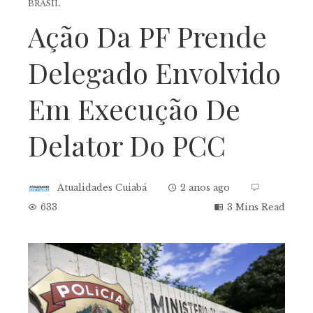
BRASIL
Ação Da PF Prende
Delegado Envolvido
Em Execução De
Delator Do PCC
Atualidades Cuiabá
2 anos ago
633
3 Mins Read
ebook