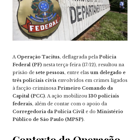
tter
kedIn
erest
mbleupon
A
Operação Tacitus
, deflagrada pela
Polícia
Federal (PF)
nesta terça-feira (17/12), resultou na
il
prisão de
sete pessoas
, entre elas
um delegado e
três policiais civis
envolvidos em crimes ligados
à facção criminosa
Primeiro Comando da
Capital (PCC)
. A ação mobilizou
130 policiais
federais
, além de contar com o apoio da
Corregedoria da Polícia Civil
e do
Ministério
Público de São Paulo (MPSP)
.
Contexto da Operação