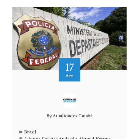
17
dez
By
Atualidades Cuiabá
Brasil
Ademir Pereira Andrade
,
Ahmed Hassan
,