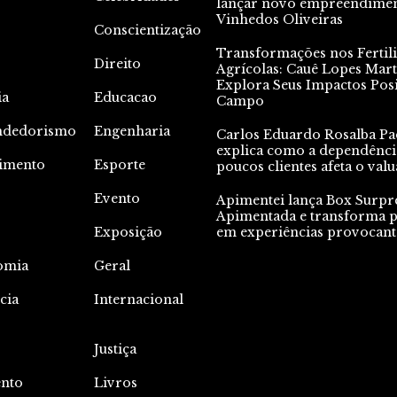
lançar novo empreendime
Vinhedos Oliveiras
Conscientização
Transformações nos Fertili
Direito
Agrícolas: Cauê Lopes Mart
Explora Seus Impactos Posi
ia
Educacao
Campo
ndedorismo
Engenharia
Carlos Eduardo Rosalba Pa
explica como a dependênci
nimento
Esporte
poucos clientes afeta o valu
Evento
Apimentei lança Box Surpr
Apimentada e transforma p
Exposição
em experiências provocant
omia
Geral
cia
Internacional
Justiça
nto
Livros