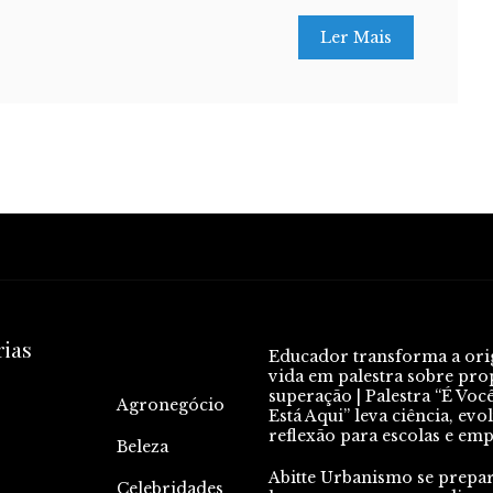
Ler Mais
rias
Educador transforma a or
vida em palestra sobre pro
superação | Palestra “É Voc
Agronegócio
Está Aqui” leva ciência, evo
reflexão para escolas e em
Beleza
Abitte Urbanismo se prepa
Celebridades