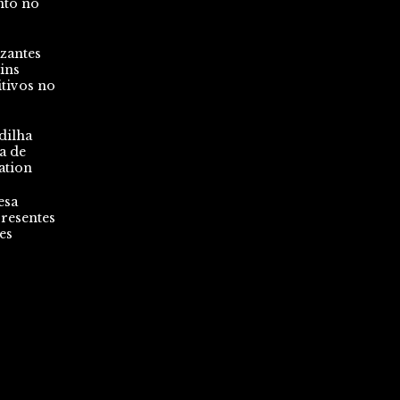
nto no
zantes
ins
tivos no
dilha
a de
ation
esa
resentes
es