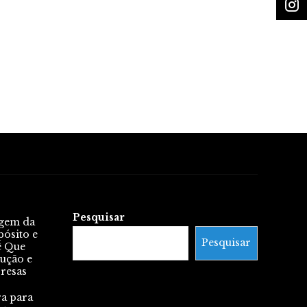
Pesquisar
igem da
pósito e
Pesquisar
ê Que
lução e
presas
ra para