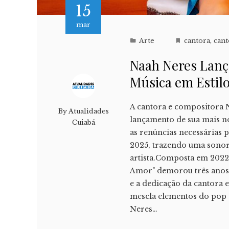
15
mar
Arte
cantora
,
cant
Naah Neres Lanç
Música em Estil
A cantora e compositora 
By
Atualidades
lançamento de sua mais nov
Cuiabá
as renúncias necessárias
2025, trazendo uma sonor
artista.Composta em 2022
Amor" demorou três anos p
e a dedicação da cantora 
mescla elementos do pop 
Neres…