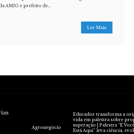
 da AMIG e prefeito de…
Ler Mais
rias
Educador transforma a or
vida em palestra sobre pro
superação | Palestra “É Voc
Agronegócio
Está Aqui” leva ciência, evo