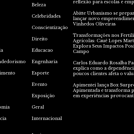
reflexão para escolas e em
Beleza
Abitte Urbanismo se prepa
Celebridades
lançar novo empreendime
Vinhedos Oliveiras
Conscientização
Transformações nos Fertili
Direito
Agrícolas: Cauê Lopes Mart
Explora Seus Impactos Posi
ia
Educacao
Campo
ndedorismo
Engenharia
Carlos Eduardo Rosalba Pa
explica como a dependênci
nimento
Esporte
poucos clientes afeta o valu
Evento
Apimentei lança Box Surpr
Apimentada e transforma p
Exposição
em experiências provocant
omia
Geral
cia
Internacional