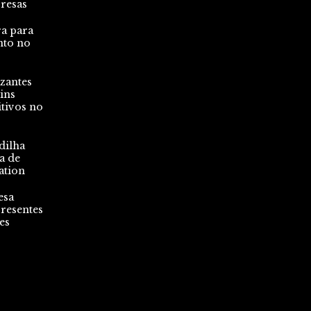
presas
ra para
nto no
zantes
ins
tivos no
dilha
a de
ation
esa
resentes
es