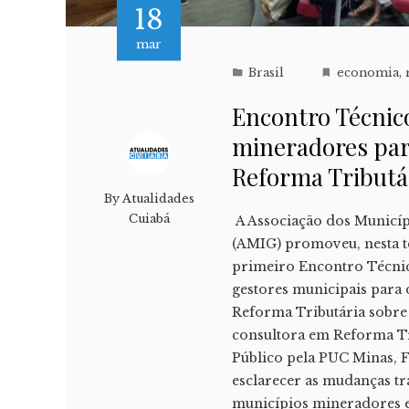
18
mar
Brasil
economia
,
Encontro Técnic
mineradores par
Reforma Tributá
By
Atualidades
Cuiabá
A Associação dos Municíp
(AMIG) promoveu, nesta te
primeiro Encontro Técnico
gestores municipais para 
Reforma Tributária sobre
consultora em Reforma Tr
Público pela PUC Minas, F
esclarecer as mudanças tra
municípios mineradores e