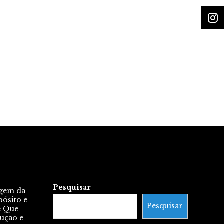
Pesquisar
igem da
pósito e
Pesquisar
ê Que
lução e