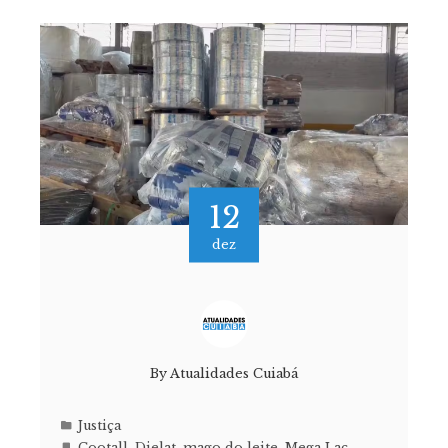
12
dez
By
Atualidades Cuiabá
Justiça
Cootall
,
Dielat
,
mago do leite
,
Mega Lac
,