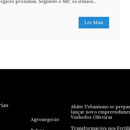
 regiões próximas. Segundo o MP, os irmãos…
Ler Mais
rias
Abitte Urbanismo se prepa
lançar novo empreendime
Vinhedos Oliveiras
Agronegócio
Transformações nos Fertili