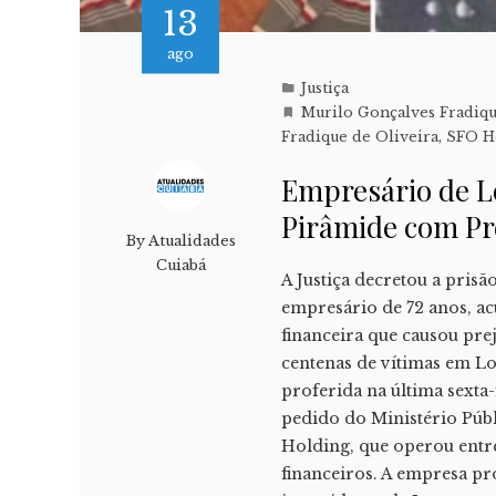
13
ago
Justiça
Murilo Gonçalves Fradiqu
Fradique de Oliveira
,
SFO H
Empresário de L
Pirâmide com Pr
By
Atualidades
Cuiabá
A Justiça decretou a pris
empresário de 72 anos, a
financeira que causou pre
centenas de vítimas em Lor
proferida na última sexta
pedido do Ministério Pú
Holding, que operou entre
financeiros. A empresa pr