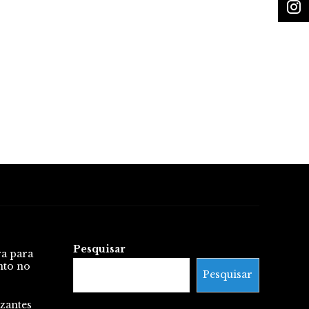
Pesquisar
ra para
nto no
Pesquisar
zantes