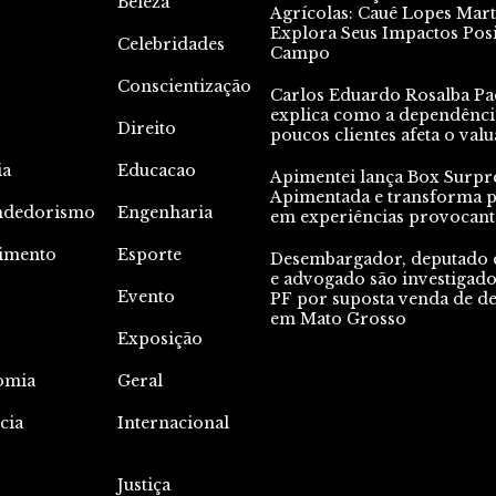
Beleza
Agrícolas: Cauê Lopes Mart
Explora Seus Impactos Posi
Celebridades
Campo
Conscientização
Carlos Eduardo Rosalba Pa
explica como a dependênci
Direito
poucos clientes afeta o valu
ia
Educacao
Apimentei lança Box Surpr
Apimentada e transforma p
ndedorismo
Engenharia
em experiências provocant
nimento
Esporte
Desembargador, deputado e
e advogado são investigado
Evento
PF por suposta venda de de
em Mato Grosso
Exposição
omia
Geral
cia
Internacional
Justiça