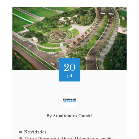
20
jul
By
Atualidades Cuiabá
Novidades
Abitte Piemonte
,
Abitte Urbanismo
,
cuiaba
,