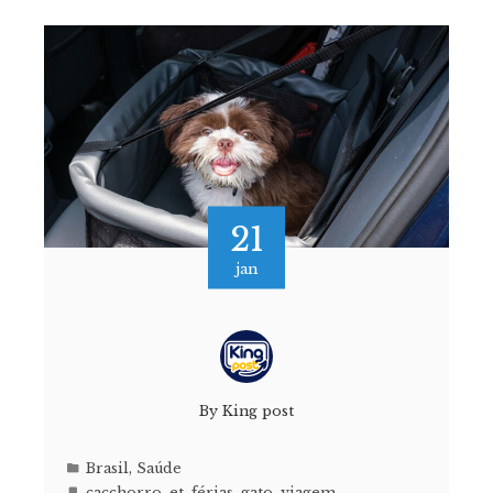
21
jan
By
King post
Brasil
,
Saúde
cacchorro
,
et
,
férias
,
gato
,
viagem