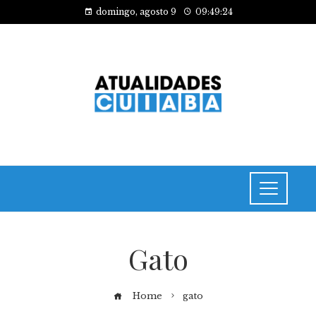
domingo, agosto 9
09:49:24
Gato
Home
gato