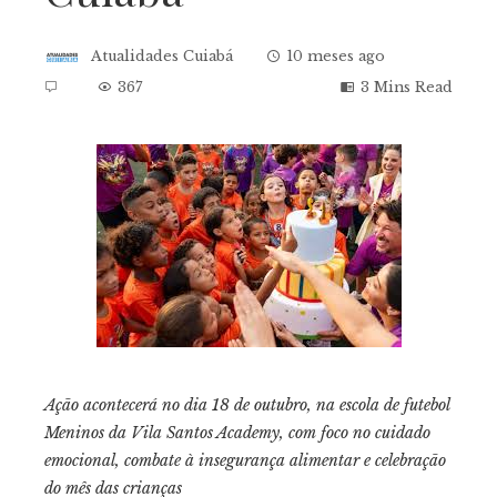
Atualidades Cuiabá
10 meses ago
367
3 Mins Read
ebook
tter
kedIn
erest
Ação acontecerá no dia 18 de outubro, na escola de futebol
Meninos da Vila Santos Academy, com foco no cuidado
mbleupon
emocional, combate à insegurança alimentar e celebração
do mês das crianças