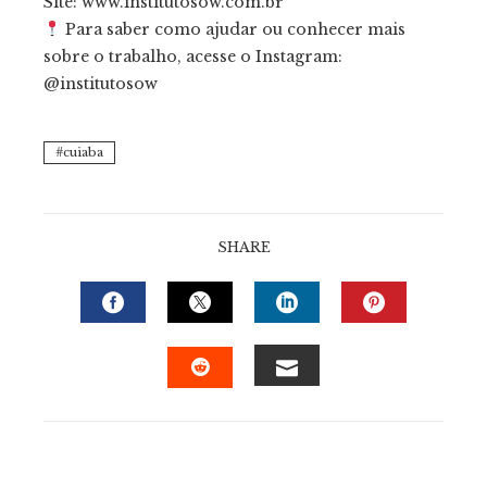
Site: www.institutosow.com.br
Para saber como ajudar ou conhecer mais
sobre o trabalho, acesse o Instagram:
@institutosow
cuiaba
SHARE
FACEBOOK
TWITTER
LINKEDIN
PINTERE
EMAIL
STUMBLEUPON