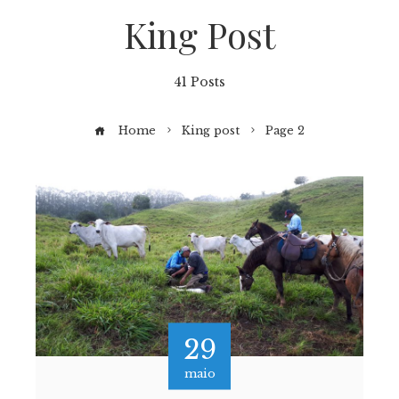
King Post
41 Posts
Home
King post
Page 2
29
maio