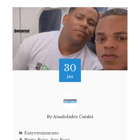
30
jan
By
Atualidades Cuiabá
Entretenimento
Netto Brito
,
Seu Boga